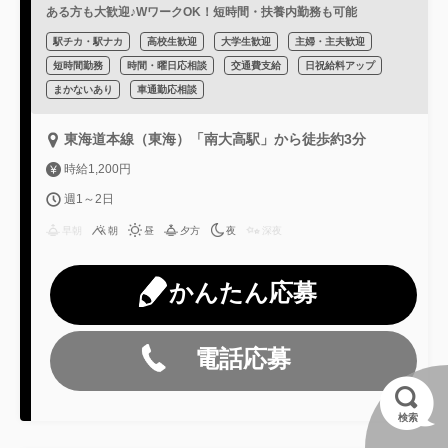
ある方も大歓迎♪WワークOK！短時間・扶養内勤務も可能
駅チカ・駅ナカ
高校生歓迎
大学生歓迎
主婦・主夫歓迎
短時間勤務
時間・曜日応相談
交通費支給
日祝給料アップ
まかないあり
車通勤応相談
東海道本線（東海）「南大高駅」から徒歩約3分
時給1,200円
週1～2日
早朝
朝
昼
夕方
夜
深夜
かんたん応募
電話応募
検索