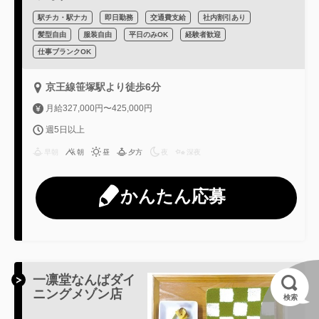
駅チカ・駅ナカ
即日勤務
交通費支給
社内割引あり
髪型自由
服装自由
平日のみOK
経験者歓迎
仕事ブランクOK
京王線笹塚駅より徒歩6分
月給327,000円〜425,000円
週5日以上
早朝
朝
昼
夕方
夜
深夜
かんたん応募
一凛堂なんばダイ
ニングメゾン店
検索